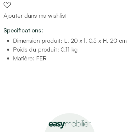
murale
Ajouter dans ma wishlist
20x20
beige
Specifications:
quantity
Dimension produit
:
L. 20 x l. 0,5 x H. 20 cm
Poids du produit
:
0,11 kg
Matière
:
FER