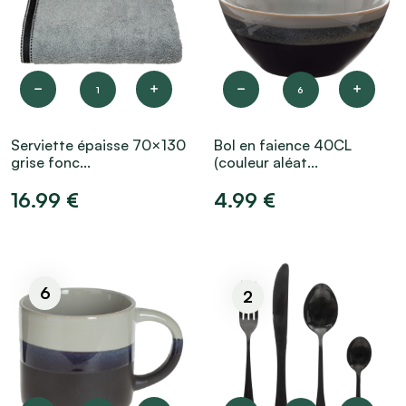
1
6
Serviette épaisse 70×130
Bol en faience 40CL
grise fonc...
(couleur aléat...
16.99 €
4.99 €
6
2