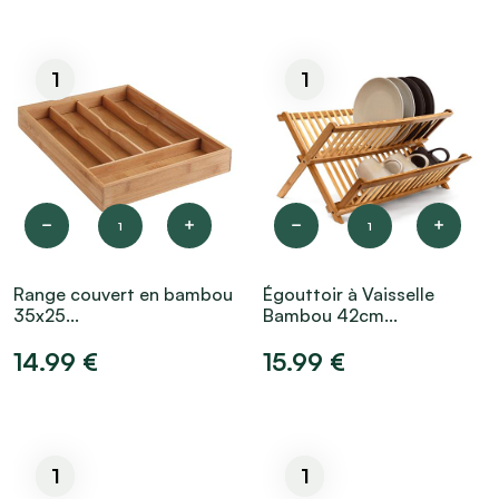
1
1
1
1
Range couvert en bambou
Égouttoir à Vaisselle
35x25...
Bambou 42cm...
14.99 €
15.99 €
1
1