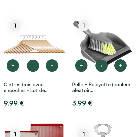
1
1
1
1
Cintres bois avec
Pelle + Balayette (couleur
encoches - Lot de...
aléatoir...
9.99 €
3.99 €
1
1