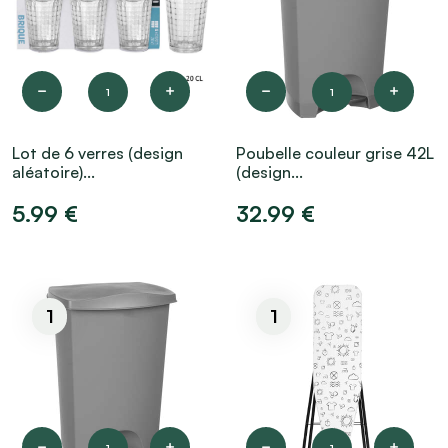
1
1
Lot de 6 verres (design
Poubelle couleur grise 42L
aléatoire)...
(design...
5.99 €
32.99 €
1
1