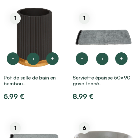
1
1
1
1
Pot de salle de bain en
Serviette épaisse 50×90
bambou...
grise foncé...
5.99 €
8.99 €
1
6