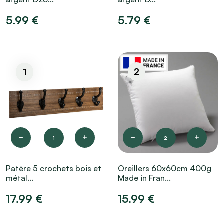
5.99 €
5.79 €
2
1
1
2
Patère 5 crochets bois et
Oreillers 60x60cm 400g
métal...
Made in Fran...
17.99 €
15.99 €