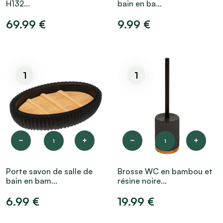
H132...
bain en ba...
69.99 €
9.99 €
1
1
1
1
Porte savon de salle de
Brosse WC en bambou et
bain en bam...
résine noire...
6.99 €
19.99 €