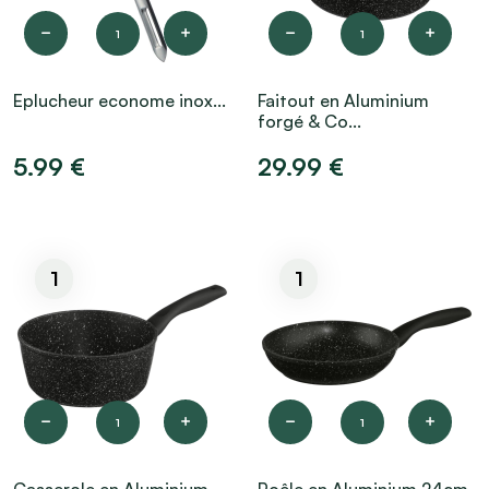
1
1
Eplucheur econome inox...
Faitout en Aluminium
forgé & Co...
5.99 €
29.99 €
1
1
1
1