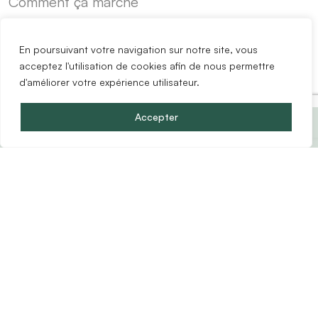
Comment ça marche
Nos réalisations
En poursuivant votre navigation sur notre site, vous
Pack sur mesure
acceptez l'utilisation de cookies afin de nous permettre
d'améliorer votre expérience utilisateur.
Avis clients
Prix du pack :
1816.34
€
Accepter
Concevoir mon pack
(
66
éléments)
Entreprise
Qui sommes-nous ?
Contactez-nous
Notre showroom