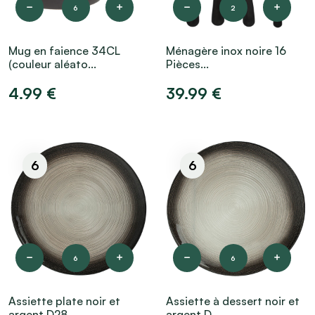
6
2
Mug en faience 34CL
Ménagère inox noire 16
(couleur aléato...
Pièces...
4.99 €
39.99 €
6
6
6
6
Assiette plate noir et
Assiette à dessert noir et
argent D28...
argent D...