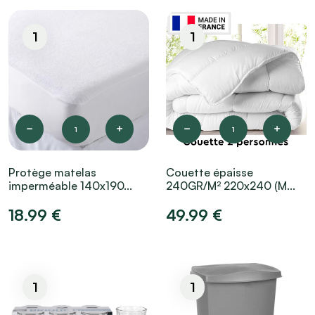
1
1
1
1
Protège matelas
Couette épaisse
imperméable 140x190...
240GR/M² 220x240 (M...
18.99 €
49.99 €
1
1