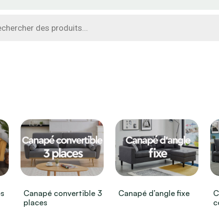
che
s
es
Canapé convertible 3
Canapé d’angle fixe
C
places
c