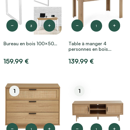
3
1
Bureau en bois 100×50...
Table à manger 4
personnes en bois...
159.99 €
139.99 €
1
1
1
1