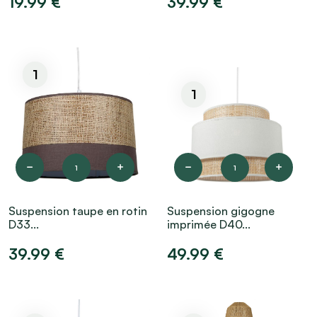
19.99 €
39.99 €
1
1
1
1
Suspension taupe en rotin
Suspension gigogne
D33...
imprimée D40...
39.99 €
49.99 €