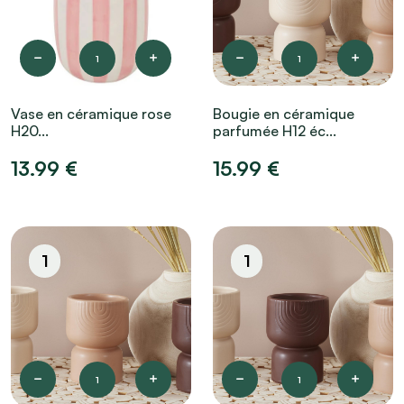
1
1
Vase en céramique rose
Bougie en céramique
H20...
parfumée H12 éc...
13.99 €
15.99 €
1
1
1
1