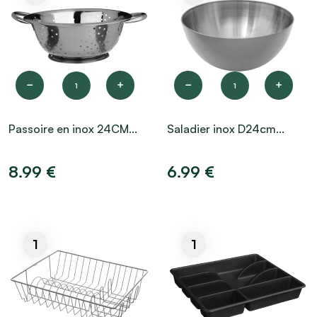
1
1
Passoire en inox 24CM...
Saladier inox D24cm...
8.99 €
6.99 €
1
1