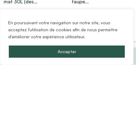
mat 30L (des...
taupe...
59.99 €
19.99 €
En poursuivant votre navigation sur notre site, vous
acceptez l'utilisation de cookies afin de nous permettre
d'améliorer votre expérience utilisateur.
1
1
Prix du pack :
5431.14
€
Accepter
(
156
éléments)
1
1
Abattant WC Bois blanc...
Miroir LED Rond
Transparent D45...
23.99 €
44.99 €