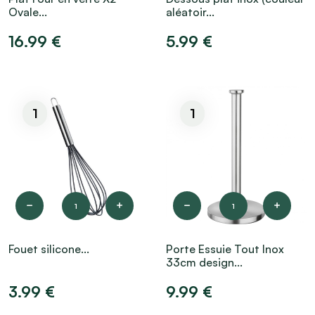
Ovale...
aléatoir...
16.99 €
5.99 €
1
1
1
1
Fouet silicone...
Porte Essuie Tout Inox
33cm design...
3.99 €
9.99 €