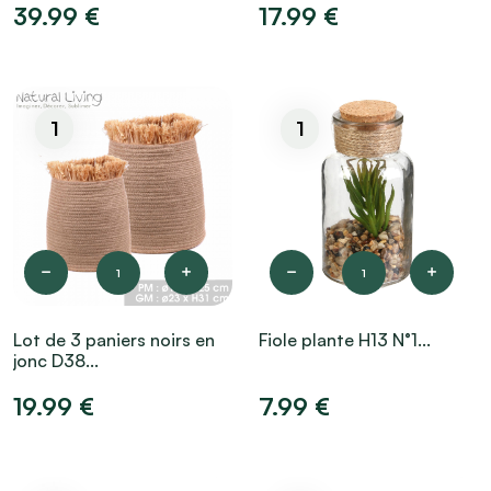
39.99 €
17.99 €
1
1
1
1
Lot de 3 paniers noirs en
Fiole plante H13 N°1...
jonc D38...
19.99 €
7.99 €