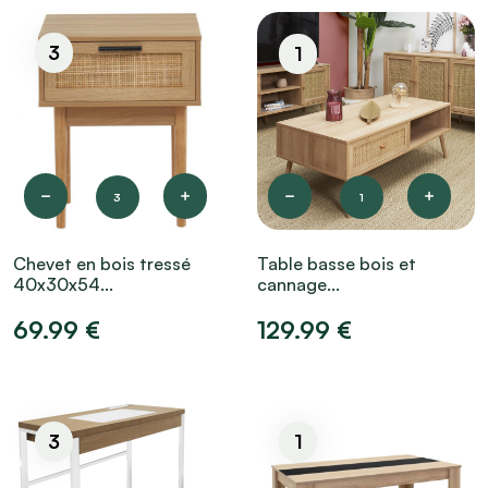
3
1
3
1
Chevet en bois tressé
Table basse bois et
40x30x54...
cannage...
69.99 €
129.99 €
3
1