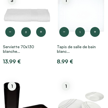
3
1
3
1
Serviette 70x130
Tapis de salle de bain
blanche...
blanc...
13.99 €
8.99 €
1
1