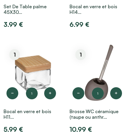
Set De Table palme
Bocal en verre et bois
45X30...
H14...
3.99 €
6.99 €
1
1
1
1
Bocal en verre et bois
Brosse WC céramique
H11...
(taupe ou anthr...
5.99 €
10.99 €