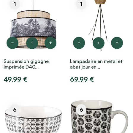
1
1
1
1
Suspension gigogne
Lampadaire en métal et
imprimée D40...
abat jour en...
49.99 €
69.99 €
6
6