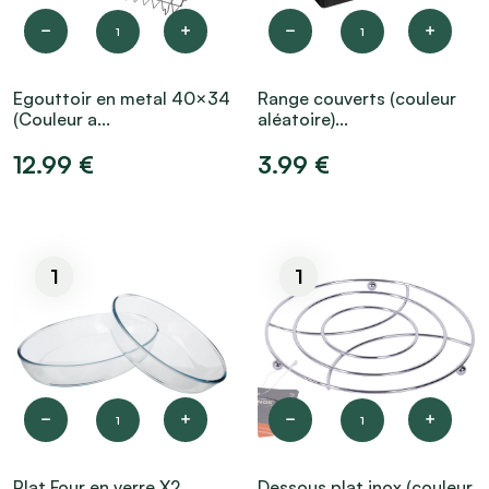
1
1
Egouttoir en metal 40×34
Range couverts (couleur
(Couleur a...
aléatoire)...
12.99 €
3.99 €
1
1
1
1
Plat Four en verre X2
Dessous plat inox (couleur