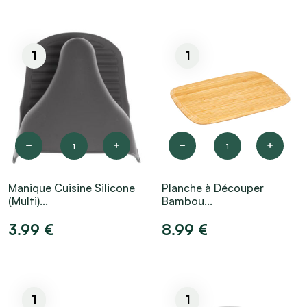
1
1
1
1
Manique Cuisine Silicone
Planche à Découper
(Multi)...
Bambou...
3.99 €
8.99 €
1
1