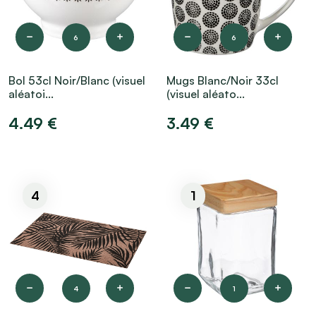
6
6
Bol 53cl Noir/Blanc (visuel
Mugs Blanc/Noir 33cl
aléatoi...
(visuel aléato...
4.49 €
3.49 €
4
1
4
1