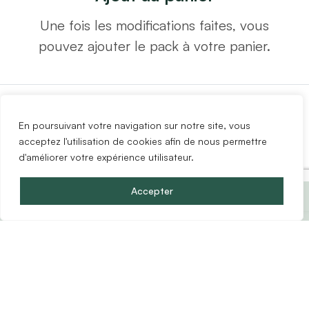
Une fois les modifications faites, vous
pouvez ajouter le pack à votre panier.
En poursuivant votre navigation sur notre site, vous
acceptez l'utilisation de cookies afin de nous permettre
1
2
d'améliorer votre expérience utilisateur.
Prix du pack :
2634.64
€
Accepter
(
106
éléments)
1
2
Canapé 3 places
Chaise blanche pied bois...
convertible en tiss...