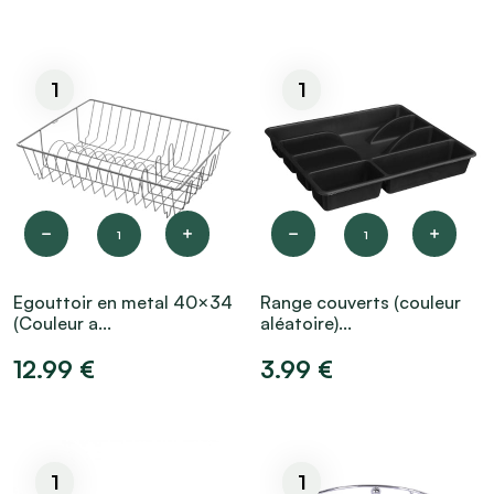
1
1
1
1
Egouttoir en metal 40×34
Range couverts (couleur
(Couleur a...
aléatoire)...
12.99 €
3.99 €
1
1