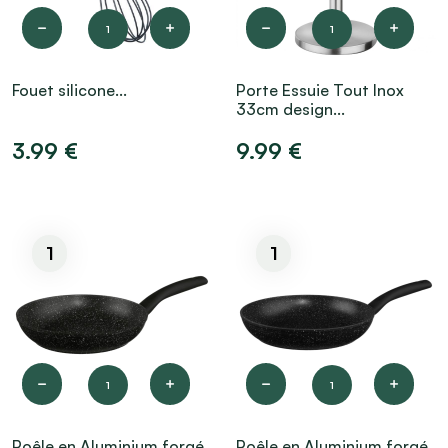
1
1
Fouet silicone...
Porte Essuie Tout Inox
33cm design...
3.99 €
9.99 €
1
1
1
1
Poêle en Aluminium forgé
Poêle en Aluminium forgé