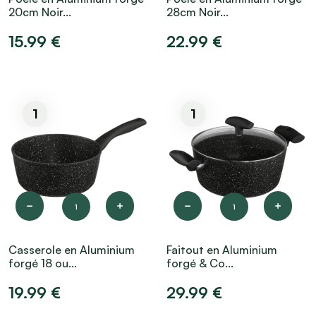
20cm Noir...
28cm Noir...
15.99 €
22.99 €
1
1
1
1
Casserole en Aluminium
Faitout en Aluminium
forgé 18 ou...
forgé & Co...
19.99 €
29.99 €