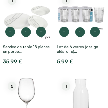
1
1
1
1
Service de table 18 pièces
Lot de 6 verres (design
en porce...
aléatoire)...
35.99 €
5.99 €
6
1