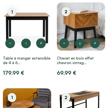
2
1
1
2
Table à manger extensible
Chevet en bois effet
de 4 à 6...
chevron vintag...
179.99 €
69.99 €
1
2