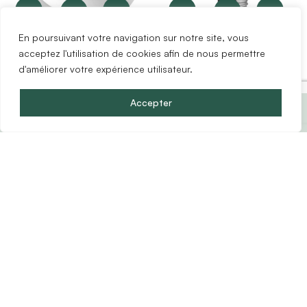
1
6
En poursuivant votre navigation sur notre site, vous
Miroir LED Rond
Ampoule LED E27 10W...
acceptez l'utilisation de cookies afin de nous permettre
Transparent D45...
d'améliorer votre expérience utilisateur.
44.99 €
2.99 €
Prix du pack :
4497.83
€
Accepter
(
137
éléments)
1
3
1
3
Poubelle en métal noir
Ampoule LED E14 5W...