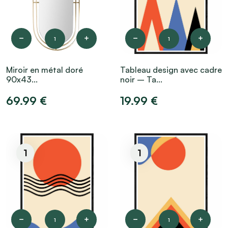
1
1
Miroir en métal doré
Tableau design avec cadre
90x43...
noir – Ta...
69.99 €
19.99 €
1
1
1
1