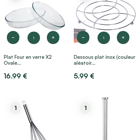
1
1
Plat Four en verre X2
Dessous plat inox (couleur
Ovale...
aléatoir...
16.99 €
5.99 €
1
1