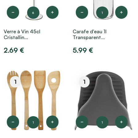
6
1
Verre à Vin 45cl
Carafe d'eau 1l
Cristallin...
Transparent...
2.69 €
5.99 €
1
1
1
1