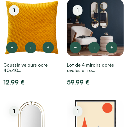
1
1
1
1
Coussin velours ocre
Lot de 4 miroirs dorés
40x40...
ovales et ro...
12.99 €
59.99 €
1
1