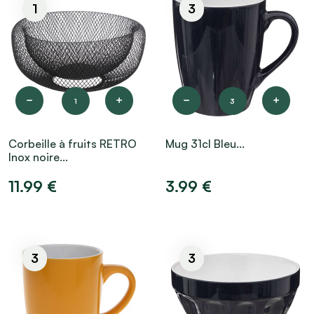
1
3
1
3
Corbeille à fruits RETRO
Mug 31cl Bleu...
Inox noire...
11.99 €
3.99 €
3
3