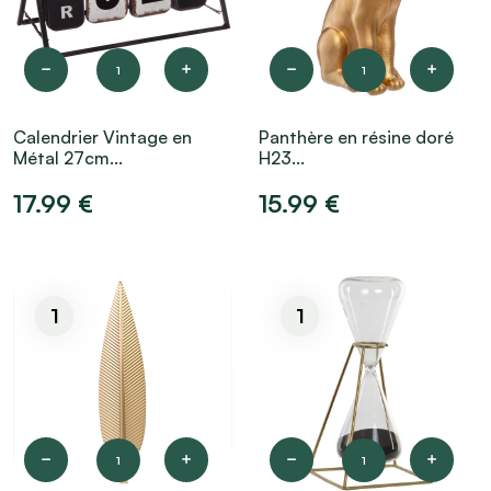
1
1
Calendrier Vintage en
Panthère en résine doré
Métal 27cm...
H23...
17.99 €
15.99 €
1
1
1
1