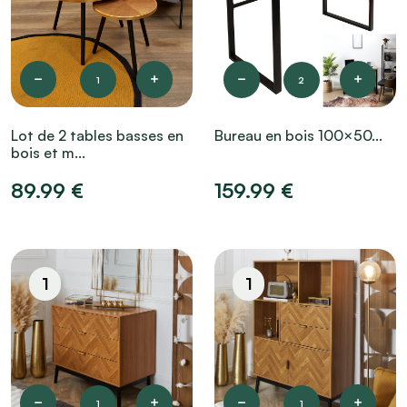
1
2
Lot de 2 tables basses en
Bureau en bois 100×50...
bois et m...
89.99 €
159.99 €
1
1
1
1