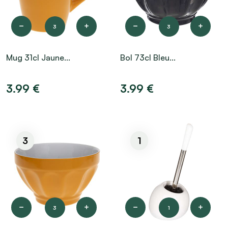
3
3
Mug 31cl Jaune...
Bol 73cl Bleu...
3.99 €
3.99 €
3
1
3
1