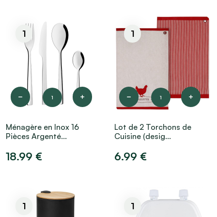
1
1
1
1
Ménagère en Inox 16
Lot de 2 Torchons de
Pièces Argenté...
Cuisine (desig...
18.99 €
6.99 €
1
1