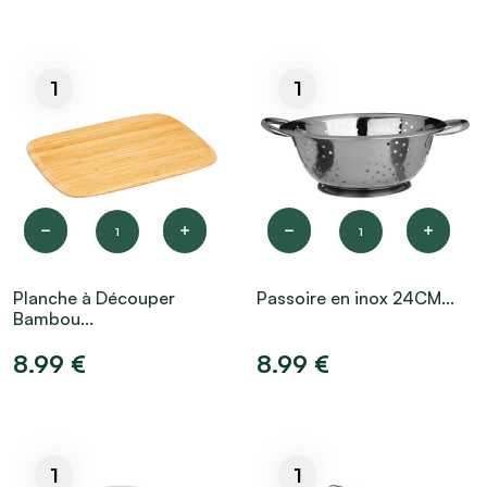
1
1
1
1
Planche à Découper
Passoire en inox 24CM...
Bambou...
8.99 €
8.99 €
1
1