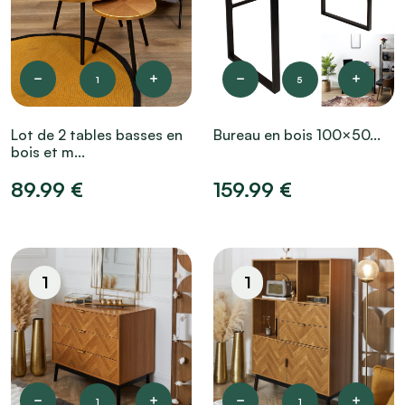
1
5
Lot de 2 tables basses en
Bureau en bois 100×50...
bois et m...
89.99 €
159.99 €
1
1
1
1