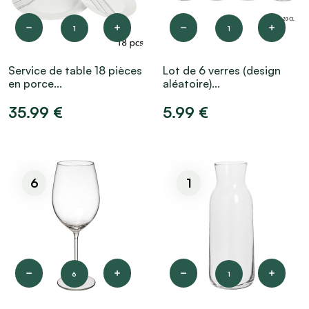
1
1
Service de table 18 pièces
Lot de 6 verres (design
en porce...
aléatoire)...
35.99 €
5.99 €
6
1
6
1