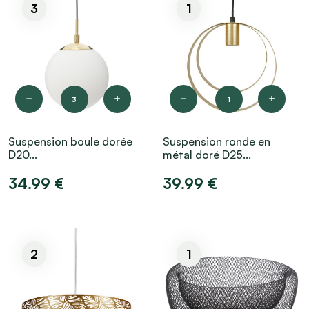
3
1
3
1
Suspension boule dorée
Suspension ronde en
D20...
métal doré D25...
34.99 €
39.99 €
2
1