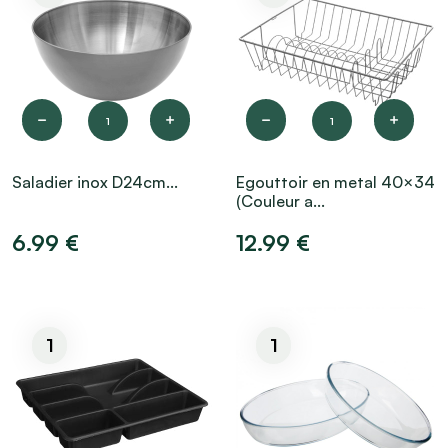
1
1
Saladier inox D24cm...
Egouttoir en metal 40×34
(Couleur a...
6.99 €
12.99 €
1
1