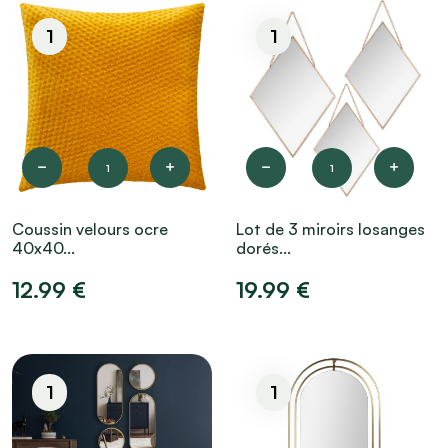
1
1
1
1
Coussin velours ocre
Lot de 3 miroirs losanges
40x40...
dorés...
12.99 €
19.99 €
1
1