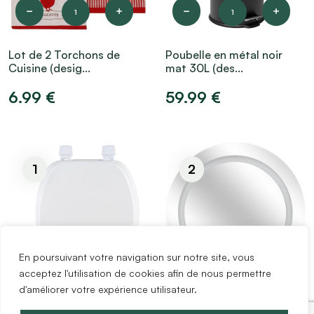
1
1
Lot de 2 Torchons de
Poubelle en métal noir
Cuisine (desig...
mat 30L (des...
6.99 €
59.99 €
1
2
En poursuivant votre navigation sur notre site, vous
1
2
acceptez l'utilisation de cookies afin de nous permettre
d'améliorer votre expérience utilisateur.
Abattant WC Bois blanc...
Miroir LED Rond