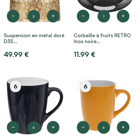
2
1
Suspension en métal doré
Corbeille à fruits RETRO
D35...
Inox noire...
49.99 €
11.99 €
6
6
6
6