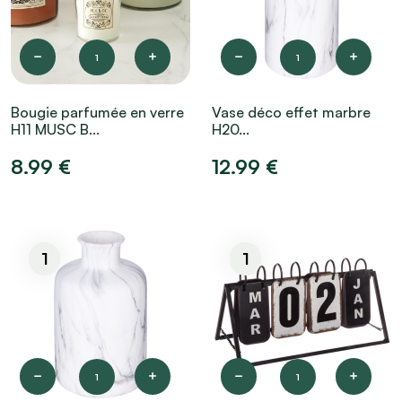
1
1
Bougie parfumée en verre
Vase déco effet marbre
H11 MUSC B...
H20...
8.99 €
12.99 €
1
1
1
1