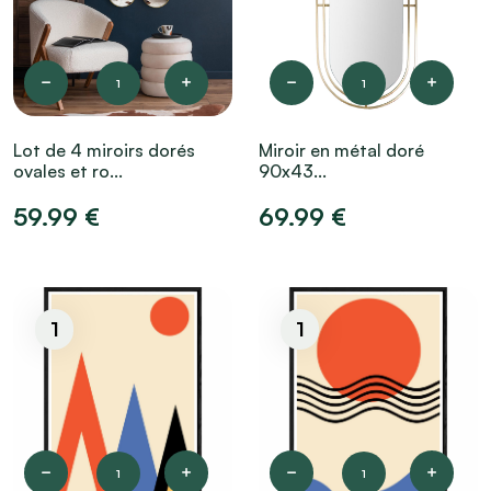
1
1
Lot de 4 miroirs dorés
Miroir en métal doré
ovales et ro...
90x43...
59.99 €
69.99 €
1
1
1
1