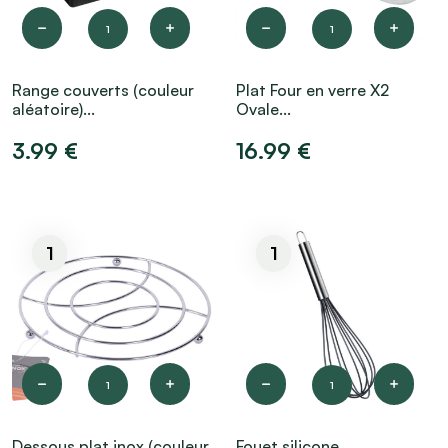
1
1
Range couverts (couleur
Plat Four en verre X2
aléatoire)...
Ovale...
3.99 €
16.99 €
1
1
1
1
Dessous plat inox (couleur
Fouet silicone...