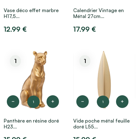
Vase déco effet marbre
Calendrier Vintage en
H17,5...
Métal 27cm...
12.99 €
17.99 €
1
1
1
1
Panthère en résine doré
Vide poche métal feuille
H23...
doré L55...