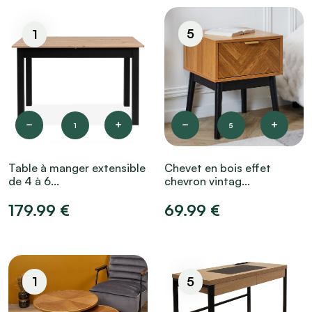
5
1
1
5
Table à manger extensible
Chevet en bois effet
de 4 à 6...
chevron vintag...
179.99 €
69.99 €
1
5