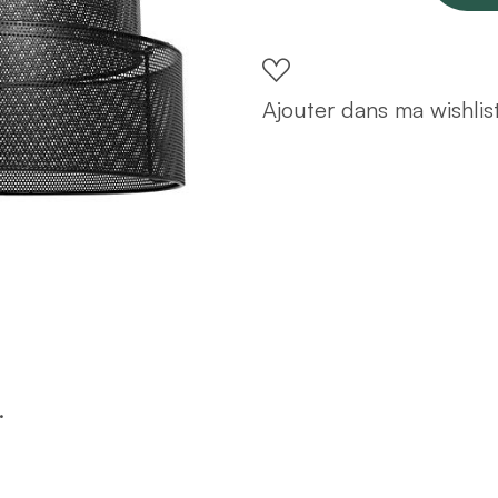
gigogne
en
métal
Ajouter dans ma wishlis
D35
quantity
.