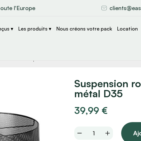
toute l'Europe
clients@eas
nçus ▾
Les produits ▾
Nous créons votre pack
Location
che
s
Suspension r
métal D35
39,99
€
Suspension
Aj
ronde