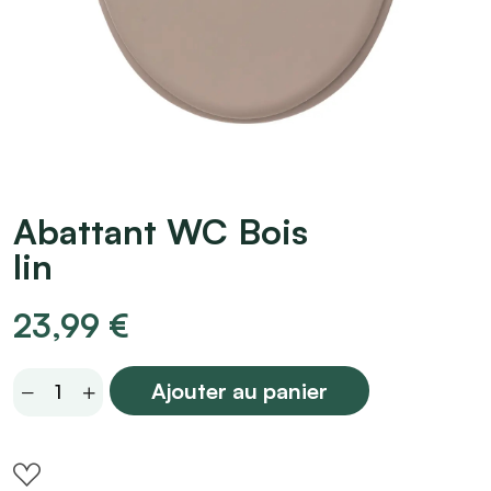
Abattant WC Bois
lin
23,99
€
Abattant
Ajouter au panier
WC
Bois
lin