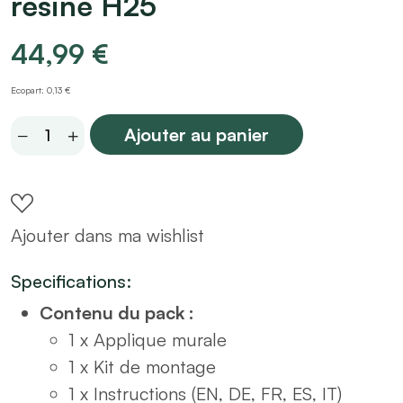
résine H25
44,99
€
Ecopart: 0,13 €
Applique
Ajouter au panier
murale
blanche
design
Ajouter dans ma wishlist
en
résine
Specifications:
H25
Contenu du pack :
quantity
1 x Applique murale
1 x Kit de montage
1 x Instructions (EN, DE, FR, ES, IT)