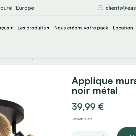
toute l'Europe
clients@eas
nçus ▾
Les produits ▾
Nous créons votre pack
Location
che
s
Applique mura
noir métal
39,99
€
Ecopart: 0,25 €
Applique