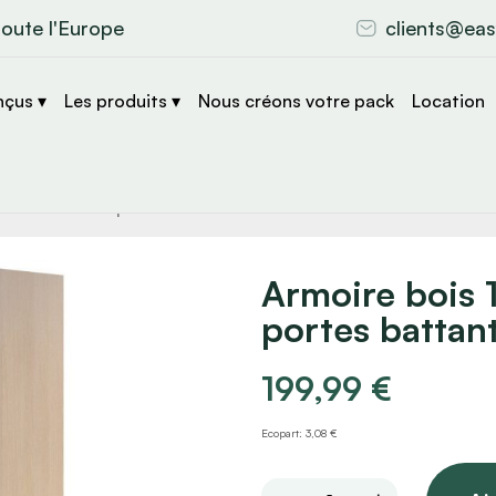
toute l'Europe
clients@eas
nçus ▾
Les produits ▾
Nous créons votre pack
Location
che
s
Armoire bois
portes battan
199,99
€
Ecopart: 3,08 €
Armoire