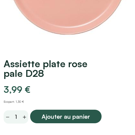
Assiette plate rose
pale D28
3,99
€
Ecopart: 1,30 €
Assiette
Ajouter au panier
plate
rose