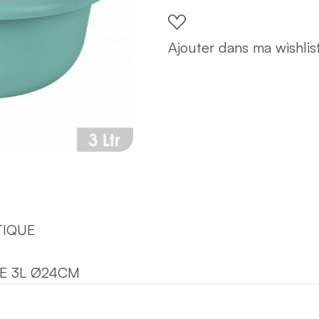
litres
bleue
Ajouter dans ma wishlis
quantity
TIQUE
E 3L Ø24CM