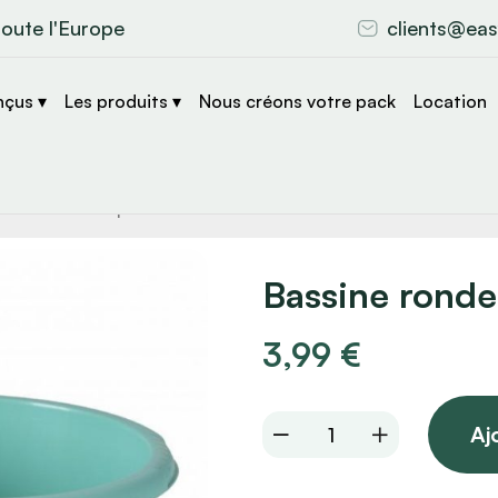
toute l'Europe
clients@eas
nçus ▾
Les produits ▾
Nous créons votre pack
Location
che
s
Bassine ronde 
3,99
€
Bassine
Aj
ronde
3