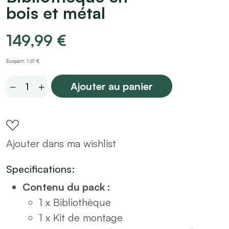
bois et métal
149,99
€
Ecopart: 1,67 €
Bibliothèque
Ajouter au panier
en
bois
et
Ajouter dans ma wishlist
métal
quantity
Specifications:
Contenu du pack :
1 x Bibliothèque
1 x Kit de montage