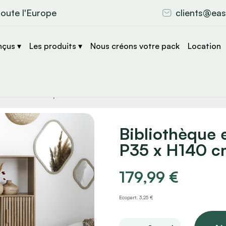
toute l'Europe
clients@eas
nçus ▾
Les produits ▾
Nous créons votre pack
Location
che
s
Bibliothèque 
P35 x H140 c
179,99
€
Ecopart: 3,25 €
Bibliothèque