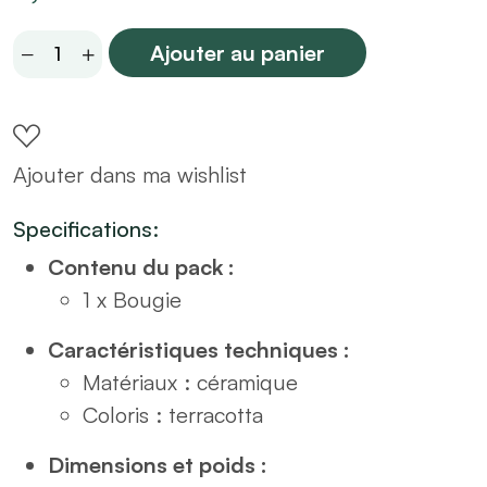
Bougie
Ajouter au panier
en
verre
terracotta
Ajouter dans ma wishlist
H8
quantity
Specifications:
Contenu du pack :
1 x Bougie
Caractéristiques techniques :
Matériaux : céramique
Coloris : terracotta
Dimensions et poids :