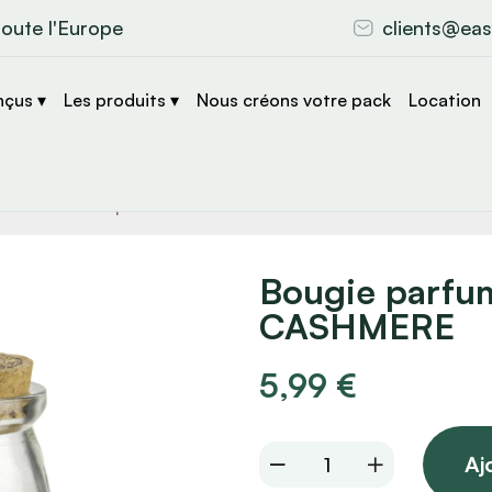
toute l'Europe
clients@eas
nçus ▾
Les produits ▾
Nous créons votre pack
Location
che
s
Bougie parfu
CASHMERE
5,99
€
Bougie
Aj
parfumée