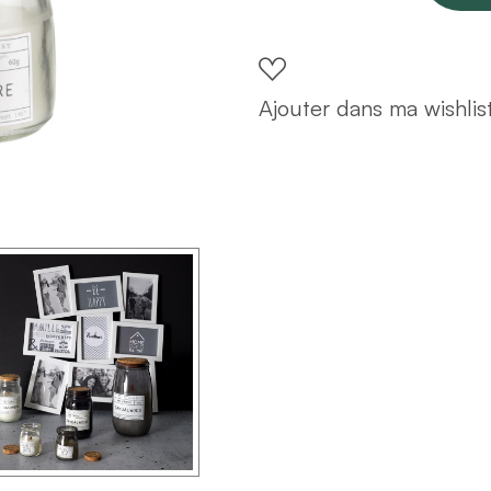
en
verre
H8
Ajouter dans ma wishlis
CASHMERE
quantity