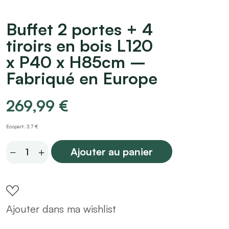
Buffet 2 portes + 4
tiroirs en bois L120
x P40 x H85cm –
Fabriqué en Europe
269,99
€
Ecopart: 3,7 €
Buffet
Ajouter au panier
2
portes
+
Ajouter dans ma wishlist
4
tiroirs