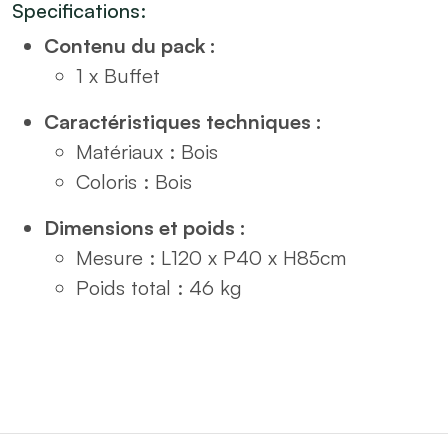
Specifications:
en
Contenu du pack :
bois
1 x Buffet
L120
x
Caractéristiques techniques :
P40
Matériaux : Bois
x
Coloris : Bois
H85cm
Dimensions et poids :
-
Mesure : L120 x P40 x H85cm
Fabriqué
Poids total : 46 kg
en
Europe
quantity