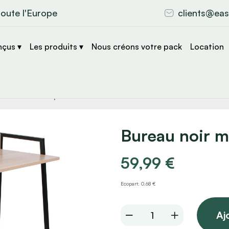
toute l'Europe
clients@eas
nçus ▾
Les produits ▾
Nous créons votre pack
Location
che
s
Bureau noir 
59,99
€
Ecopart: 0,68 €
Bureau
Aj
noir