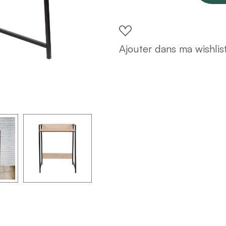
métal
64x84x42
quantity
Ajouter dans ma wishlis