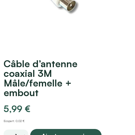
Câble d’antenne
coaxial 3M
Mâle/femelle +
embout
5,99
€
Ecopart: 0,02 €
Câble