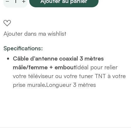
Ajouter au panier
d'antenne
coaxial
3M
Ajouter dans ma wishlist
Mâle/femelle
+
Specifications:
embout
Câble d’antenne coaxial 3 mètres
quantity
mâle/femme + embout
Idéal pour relier
votre téléviseur ou votre tuner TNT à votre
prise murale.Longueur 3 mètres