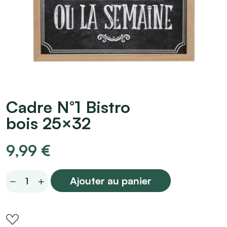
Cadre N°1 Bistro
bois 25×32
9,99
€
Cadre
Ajouter au panier
N°1
Bistro
bois