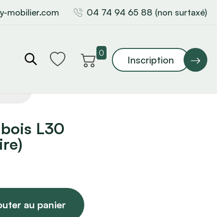
y-mobilier.com
04 74 94 65 88 (non surtaxé)
0
Inscription
 bois L30
ire)
outer au panier