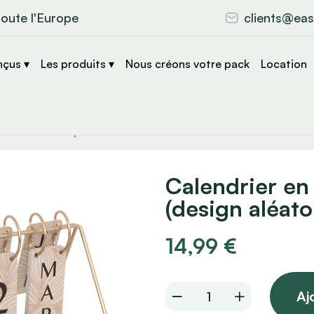
toute l'Europe
clients@eas
nçus ▾
Les produits ▾
Nous créons votre pack
Location
che
s
Calendrier en
(design aléato
14,99
€
Calendrier
Aj
en