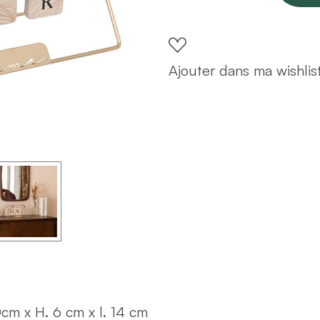
bois
L30
(design
Ajouter dans ma wishlis
aléatoire)
quantity
0cm x H. 6 cm x l. 14 cm