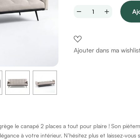
Canapé
Aj
3
places
convertible
en
Ajouter dans ma wishlis
tissu
beige
avec
pieds
en
métal
noir
quantity
grège le canapé 2 places
a tout pour plaire ! Son piète
ance à votre intérieur. N’hésitez plus et laissez-vous sé