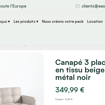
toute l'Europe
clients@eas
nçus ▾
Les produits ▾
Nous créons votre pack
Location
che
s
Canapé 3 plac
en tissu beige
métal noir
349,99
€
Ecopart: 10,84 €