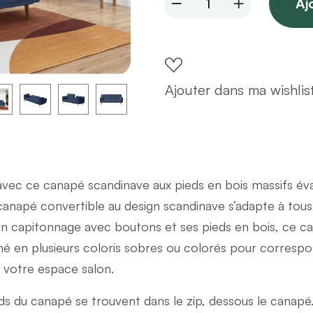
Aj
convertible
3
places
en
Ajouter dans ma wishlis
velours
côtelé
bleu
nuit
avec ce canapé scandinave aux pieds en bois massifs éva
quantity
napé convertible au design scandinave s’adapte à tous l
son capitonnage avec boutons et ses pieds en bois, ce 
iné en plusieurs coloris sobres ou colorés pour correspo
 votre espace salon.
eds du canapé se trouvent dans le zip, dessous le canapé