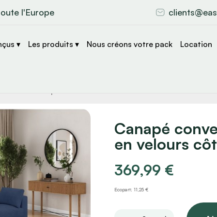
toute l'Europe
clients@eas
nçus ▾
Les produits ▾
Nous créons votre pack
Location
che
s
Canapé conver
en velours côt
369,99
€
Ecopart: 11,25 €
Canapé