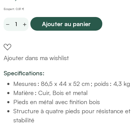
Ecopart: 0,81 €
Chaise
Ajouter au panier
Design
Effet
Cuir
Ajouter dans ma wishlist
Marron
quantity
Specifications:
Mesures : 86,5 x 44 x 52 cm ; poids : 4,3 kg
Matière : Cuir, Bois et metal
Pieds en métal avec finition bois
Structure à quatre pieds pour résistance et
stabilité