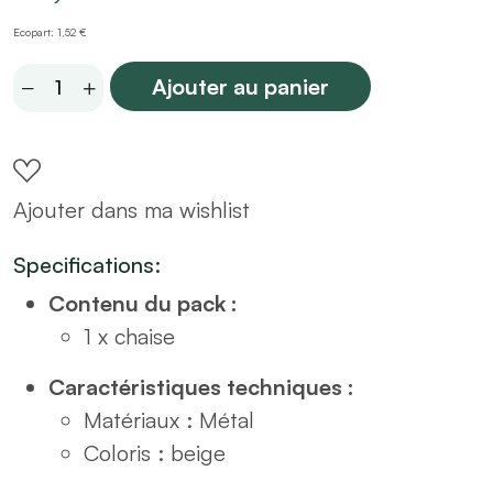
Ecopart: 1,52 €
Chaise
Ajouter au panier
en
métal
et
Ajouter dans ma wishlist
tissus
beige
Specifications:
quantity
Contenu du pack :
1 x chaise
Caractéristiques techniques :
Matériaux : Métal
Coloris : beige