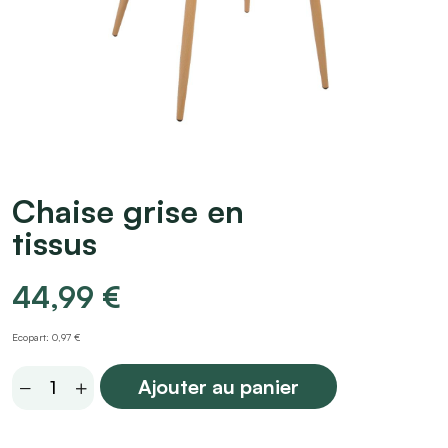
Chaise grise en
tissus
44,99
€
Ecopart: 0,97 €
Chaise
Ajouter au panier
grise
en