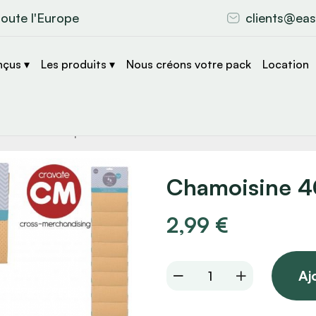
toute l'Europe
clients@eas
nçus ▾
Les produits ▾
Nous créons votre pack
Location
che
s
Chamoisine 
2,99
€
Chamoisine
Aj
40x40
quantity