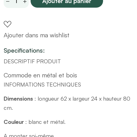
Ajouter au panier
62x24x80
blanche
avec
Ajouter dans ma wishlist
porte
en
Specifications:
métal
DESCRIPTIF PRODUIT
quantity
Commode en métal et bois
INFORMATIONS TECHNIQUES
Dimensions
: longueur 62 x largeur 24 x hauteur 80
cm.
Couleur
: blanc et métal.
A monter soi-même.