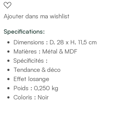
métal
Ajouter dans ma wishlist
D28
(couleur
Specifications:
aléatoire)
Dimensions : D. 28 x H. 11,5 cm
quantity
Matières : Métal & MDF
Spécificités :
Tendance & déco
Effet losange
Poids : 0,250 kg
Coloris : Noir