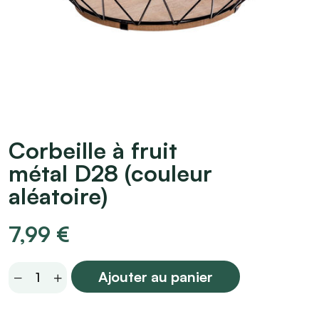
Corbeille à fruit
métal D28 (couleur
aléatoire)
7,99
€
Corbeille
Ajouter au panier
à
fruit