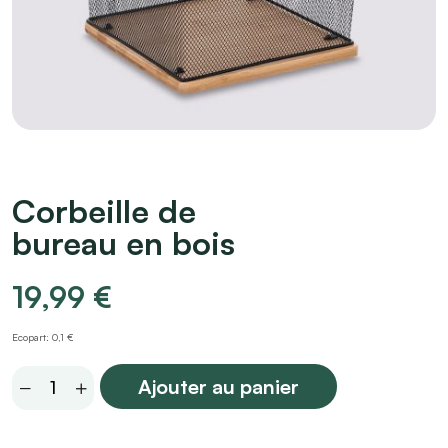
Corbeille de
bureau en bois
19,99
€
Ecopart: 0,1 €
Corbeille
Ajouter au panier
de
bureau