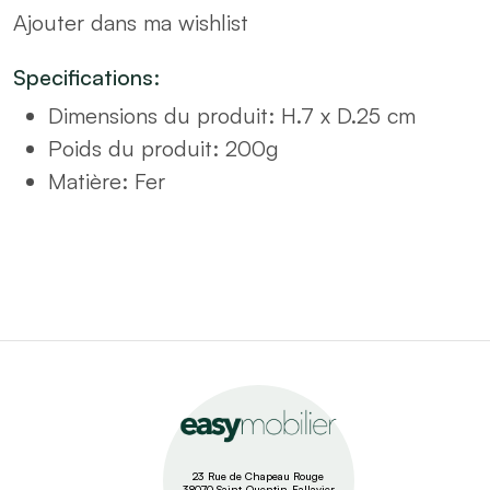
Ajouter dans ma wishlist
quantity
Specifications:
Dimensions du produit
: H.7 x D.25 cm
Poids du produit: 200g
Matière
: Fer
23 Rue de Chapeau Rouge
38070 Saint-Quentin-Fallavier