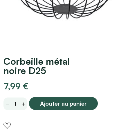
Corbeille métal
noire D25
7,99
€
Corbeille
Ajouter au panier
métal
noire
D25