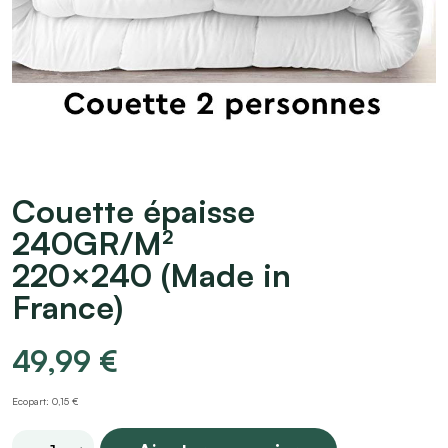
Couette épaisse
240GR/M²
220×240 (Made in
France)
49,99
€
Ecopart: 0,15 €
Couette