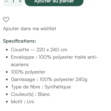
Ajouter au panier
épaisse
240GR/M²
220x240
Ajouter dans ma wishlist
(Made
in
Specifications:
France)
Couette – 220 x 240 cm
quantity
Enveloppe : 100% polyester traité anti-
acariens
100% polyester
Garnissage : 100% polyester 240g
Type de fibre : Synthétique
Couleur(s) : Blanc
Motif : Uni