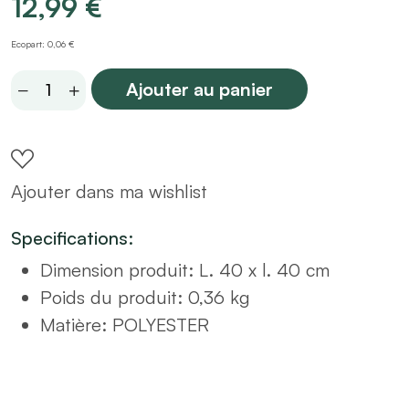
12,99
€
Ecopart: 0,06 €
Coussin
Ajouter au panier
3D
bleu
canard
Ajouter dans ma wishlist
40x40
quantity
Specifications:
Dimension produit
:
L. 40 x l. 40 cm
Poids du produit
:
0,36 kg
Matière
:
POLYESTER