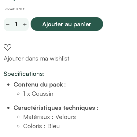
Ecopart: 0,30 €
Coussin
Ajouter au panier
en
velours
bleu
Ajouter dans ma wishlist
nuit
40x60
Specifications:
quantity
Contenu du pack :
1 x Coussin
Caractéristiques techniques :
Matériaux : Velours
Coloris : Bleu