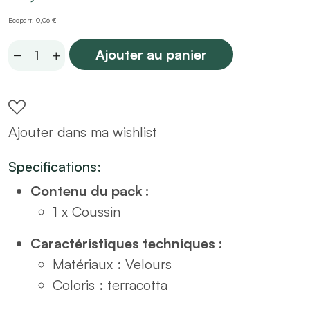
Ecopart: 0,06 €
Coussin
Ajouter au panier
en
velours
terracotta
Ajouter dans ma wishlist
30x50
quantity
Specifications:
Contenu du pack :
1 x Coussin
Caractéristiques techniques :
Matériaux : Velours
Coloris : terracotta