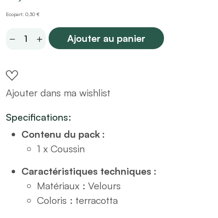
Ecopart: 0,30 €
Coussin
Ajouter au panier
flanelle
terracotta
40x40
Ajouter dans ma wishlist
quantity
Specifications:
Contenu du pack :
1 x Coussin
Caractéristiques techniques :
Matériaux : Velours
Coloris : terracotta