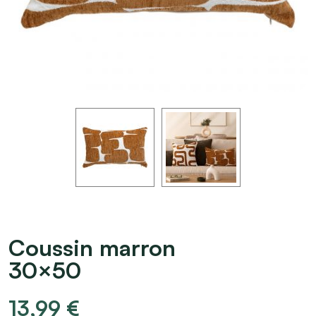
Coussin marron
30×50
13,99
€