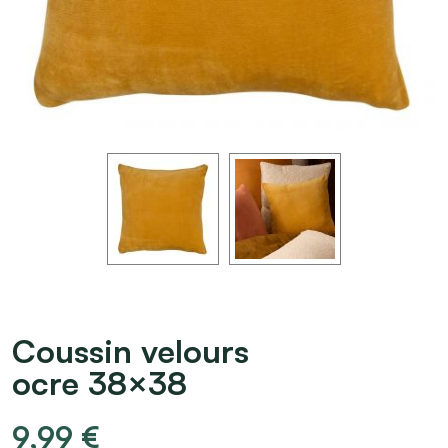
Coussin velours
ocre 38×38
9,99
€