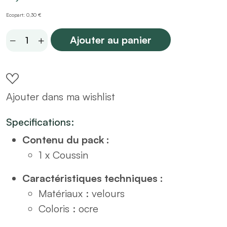
Ecopart: 0,30 €
Coussin
Ajouter au panier
velours
ocre
38x38
Ajouter dans ma wishlist
quantity
Specifications:
Contenu du pack :
1 x Coussin
Caractéristiques techniques :
Matériaux : velours
Coloris : ocre