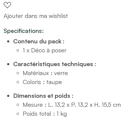
champignon
Ajouter dans ma wishlist
en
verre
Specifications:
taupe
Contenu du pack :
H16
1 x Déco à poser
quantity
Caractéristiques techniques :
Matériaux : verre
Coloris : taupe
Dimensions et poids :
Mesure : L. 13,2 x P. 13,2 x H. 15,5 cm
Poids total : 1 kg