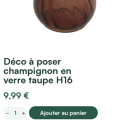
Déco à poser
champignon en
verre taupe H16
9,99
€
Déco
Ajouter au panier
à
poser