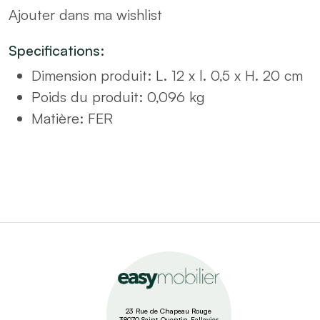
Ajouter dans ma wishlist
20x12
plage
Specifications:
quantity
Dimension produit
:
L. 12 x l. 0,5 x H. 20 cm
Poids du produit
:
0,096 kg
Matière
:
FER
23 Rue de Chapeau Rouge
38070 Saint-Quentin-Fallavier