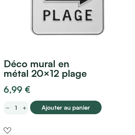
Déco mural en
métal 20×12 plage
6,99
€
Déco
Ajouter au panier
mural
en
métal