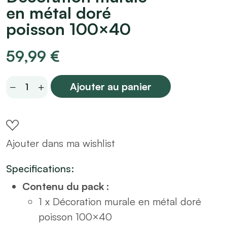
en métal doré
poisson 100×40
59,99
€
Décoration
Ajouter au panier
murale
en
métal
Ajouter dans ma wishlist
doré
poisson
Specifications:
100×40
Contenu du pack :
quantity
1 x Décoration murale en métal doré
poisson 100×40