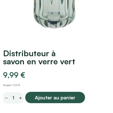
Distributeur à
savon en verre vert
9,99
€
Ecopart: 0,10 €
Distributeur
Ajouter au panier
à
savon