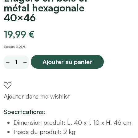
métal hexagonale
40×46
19,99
€
Ecopart: 0,08 €
Etagère
Ajouter au panier
en
bois
et
Ajouter dans ma wishlist
métal
hexagonale
Specifications:
40x46
Dimension produit
:
L. 40 x l. 10 x H. 46 cm
quantity
Poids du produit
: 2
kg