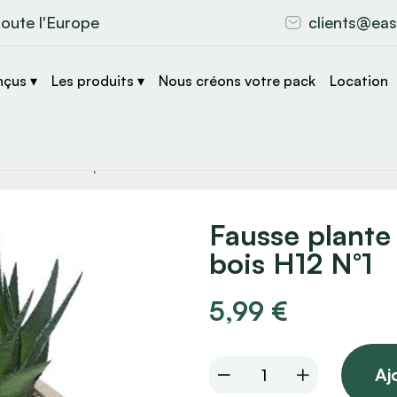
toute l'Europe
clients@eas
nçus ▾
Les produits ▾
Nous créons votre pack
Location
che
s
Fausse plante
bois H12 N°1
5,99
€
Fausse
Aj
plante