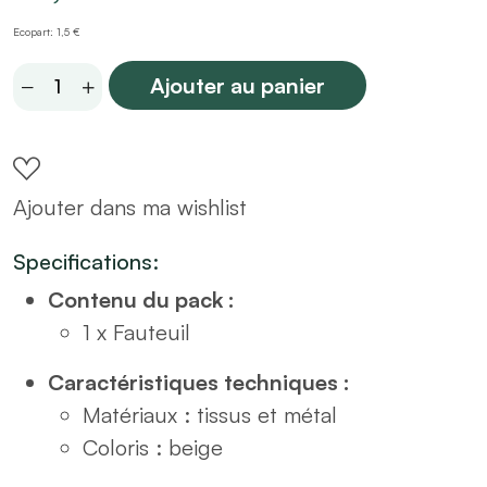
Ecopart: 1,5 €
Fauteuil
Ajouter au panier
en
tissus
beige
Ajouter dans ma wishlist
quantity
Specifications:
Contenu du pack :
1 x Fauteuil
Caractéristiques techniques :
Matériaux : tissus et métal
Coloris : beige