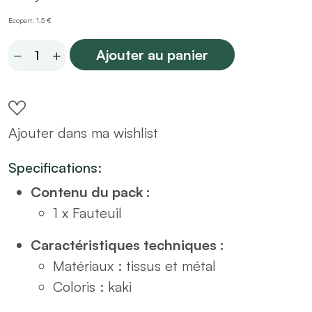
Ecopart: 1,5 €
Fauteuil
Ajouter au panier
en
tissus
kaki
Ajouter dans ma wishlist
quantity
Specifications:
Contenu du pack :
1 x Fauteuil
Caractéristiques techniques :
Matériaux : tissus et métal
Coloris : kaki