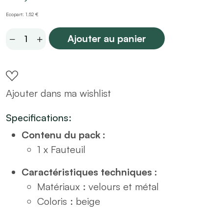
Ecopart: 1,52 €
Fauteuil
Ajouter au panier
en
velours
beige
Ajouter dans ma wishlist
quantity
Specifications:
Contenu du pack :
1 x Fauteuil
Caractéristiques techniques :
Matériaux : velours et métal
Coloris : beige