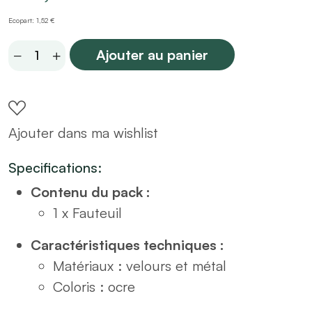
Ecopart: 1,52 €
Fauteuil
Ajouter au panier
en
velours
ocre
Ajouter dans ma wishlist
quantity
Specifications:
Contenu du pack :
1 x Fauteuil
Caractéristiques techniques :
Matériaux : velours et métal
Coloris : ocre